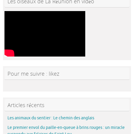
Les oiseaux de La Réunion en vidéo
o
r
k
Pour me suivre : likez
Articles récents
Les animaux du sentier : Le chemin des anglais
Le premier envol du paille-en-queue à brins rouges : un miracle