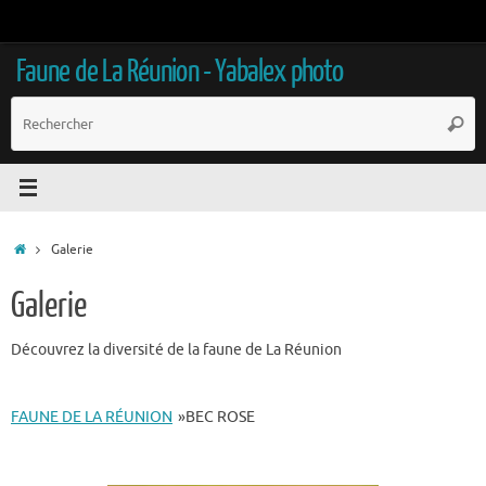
Passer
au
contenu
Faune de La Réunion - Yabalex photo
R
Reche
p
:
Accueil
Galerie
Galerie
Découvrez la diversité de la faune de La Réunion
FAUNE DE LA RÉUNION
»
BEC ROSE