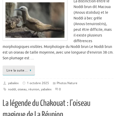
Noddi à bec grêle
(Anous tenuirostris),
peut être difficile, mais
il existe plusieurs
différences
morphologiques visibles. Morphologie du Noddi brun Le Noddi brun
est un oiseau de taille moyenne, avec une longueur d’environ 38 cm.
Son plumage est …
Lire la suite…
yabalex
1 octobre 2025
Photos Nature
noddi
,
oiseau
,
réunion
,
yabalex
0
La légende du Chakouat : l’oiseau
magique de La Réunion
Parmi les oiseaux
endémiques de La