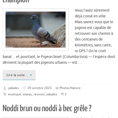
Mais saviez-vous que le
pigeon est capable de
retrouver son chemin à
des centaines de
kilomètres, sans carte,
ni GPS ? On le croit
banal… et pourtant, le Pigeon biset (Columba livia) — l’espèce dont
dérivent la plupart des pigeons urbains — est …
Lire la suite…
yabalex
29 octobre 2025
Photos Nature
exotique
,
oiseau
,
réunion
,
yabalex
2
Noddi brun ou noddi à bec grêle ?
La distinction entre le
Noddi brun dit Macoua
(Anous stolidus) et le