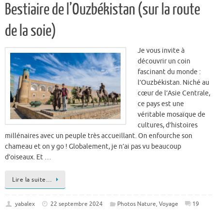
de la soie)
Je vous invite à
découvrir un coin
fascinant du monde :
l’Ouzbékistan. Niché au
cœur de l’Asie Centrale,
ce pays est une
véritable mosaïque de
cultures, d’histoires
millénaires avec un peuple très accueillant. On enfourche son
chameau et on y go ! Globalement, je n’ai pas vu beaucoup
d’oiseaux. Et …
Lire la suite…
yabalex
22 septembre 2024
Photos Nature
,
Voyage
19
De colon à roi : l’incroyable saga du bulbul