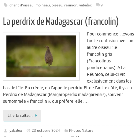
La perdrix de Madagascar (francolin)
Pour commencer, levons
toute confusion avec un
autre oiseau : le
francolin gris
(Francolinus
pondicerianus). A La
Réunion, celui-ci vit
exclusivement dans les
bas de l’île. En créole, on l’appelle perdrix. Et de l’autre côté, il y a la
Perdrix de Madagascar (Margaroperdix madagarensis), souvent
surnommée « francolin », qui préfère, elle, …
Lire la suite…
yabalex
23 octobre 2024
Photos Nature
exotique
,
oiseau
,
réunion
,
yabalex
10
Les couleurs du lézard