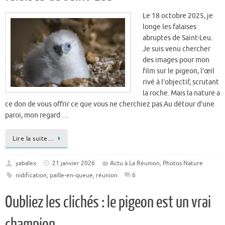
abruptes de Saint-Leu.
Je suis venu chercher
des images pour mon
film sur le pigeon, l’œil
rivé à l’objectif, scrutant
la roche. Mais la nature a
ce don de vous offrir ce que vous ne cherchiez pas.Au détour d’une
paroi, mon regard …
Lire la suite…
yabalex
21 janvier 2026
Actu à La Réunion
,
Photos Nature
nidification
,
paille-en-queue
,
réunion
6
Oubliez les clichés : le pigeon est un vrai
champion
Vous l’avez sûrement
déjà croisé en ville…