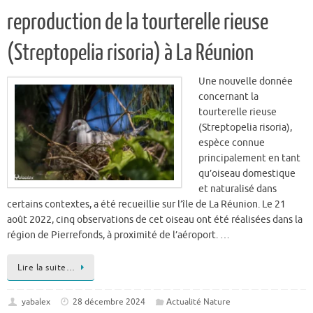
(Streptopelia risoria) à La Réunion
Une nouvelle donnée
concernant la
tourterelle rieuse
(Streptopelia risoria),
espèce connue
principalement en tant
qu’oiseau domestique
et naturalisé dans
certains contextes, a été recueillie sur l’île de La Réunion. Le 21
août 2022, cinq observations de cet oiseau ont été réalisées dans la
région de Pierrefonds, à proximité de l’aéroport. …
Lire la suite…
yabalex
28 décembre 2024
Actualité Nature
exotique
,
oiseau
,
réunion
,
tourterelle
,
yabalex
2
Le Moineau Domestique : Un Compagnon