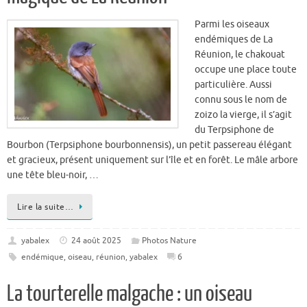
Réunion, le chakouat
occupe une place toute
particulière. Aussi
connu sous le nom de
zoizo la vierge, il s’agit
du Terpsiphone de
Bourbon (Terpsiphone bourbonnensis), un petit passereau élégant
et gracieux, présent uniquement sur l’île et en forêt. Le mâle arbore
une tête bleu-noir, …
Lire la suite…
yabalex
24 août 2025
Photos Nature
endémique
,
oiseau
,
réunion
,
yabalex
6
La tourterelle malgache : un oiseau
discret mais bien présent