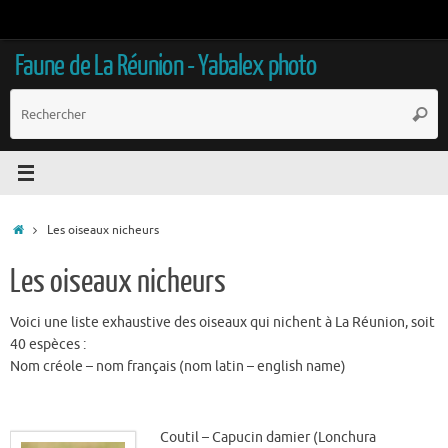
Passer
au
contenu
Faune de La Réunion - Yabalex photo
R
Reche
p
:
Accueil
Les oiseaux nicheurs
Les oiseaux nicheurs
Voici une liste exhaustive des oiseaux qui nichent à La Réunion, soit
40 espèces :
Nom créole – nom français (nom latin – english name)
Coutil – Capucin damier (Lonchura