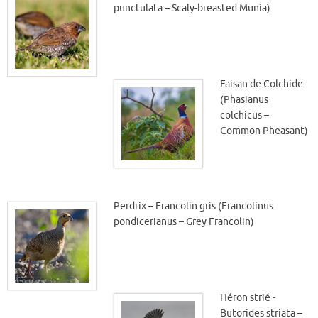
punctulata – Scaly-breasted Munia)
Faisan de Colchide
(Phasianus
colchicus –
Common Pheasant)
Perdrix – Francolin gris (Francolinus
pondicerianus – Grey Francolin)
Héron strié -
Butorides striata –