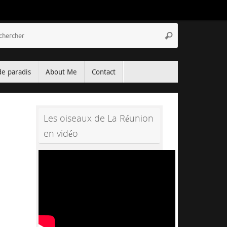
Recherche
Rechercher
pour
:
de paradis
About Me
Contact
Les oiseaux de La Réunion
en vidéo