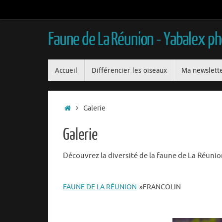
Passer
au
contenu
Faune de La Réunion - Yabalex p
Passer
Accueil
Différencier les oiseaux
Ma newslett
au
contenu
Accueil
Galerie
Galerie
Découvrez la diversité de la faune de La Réuni
FAUNE DE LA RÉUNION
»
FRANCOLIN