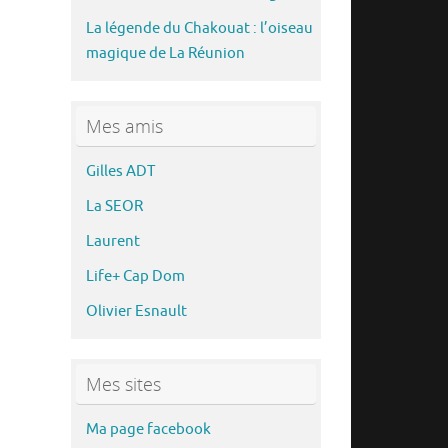
La légende du Chakouat : l’oiseau
magique de La Réunion
Mes amis
Gilles ADT
La SEOR
Laurent
Life+ Cap Dom
Olivier Esnault
Mes sites
Ma page facebook