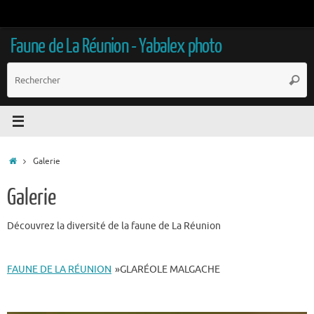
Passer
au
contenu
Faune de La Réunion - Yabalex photo
R
Reche
p
:
Accueil
Galerie
Galerie
Découvrez la diversité de la faune de La Réunion
FAUNE DE LA RÉUNION
»
GLARÉOLE MALGACHE