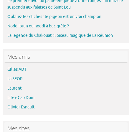
Le premier envol du paille-en-queue à brins rouges : un miracle
suspendu aux falaises de Saint-Leu
Oubliez les clichés : le pigeon est un vrai champion
Noddi brun ou noddi à bec grêle ?
La légende du Chakouat : l’oiseau magique de La Réunion
Mes amis
Gilles ADT
La SEOR
Laurent
Life+ Cap Dom
Olivier Esnault
Mes sites