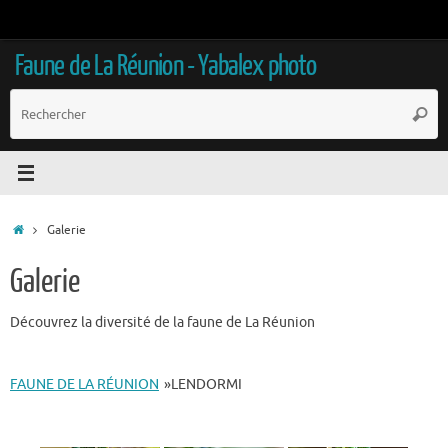
Passer
au
contenu
Faune de La Réunion - Yabalex photo
R
Reche
p
:
Accueil
Galerie
Galerie
Découvrez la diversité de la faune de La Réunion
FAUNE DE LA RÉUNION
»
LENDORMI