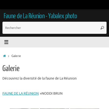
Passer
au
contenu
Faune de La Réunion - Yabalex photo
R
Reche
p
:
Accueil
Galerie
Galerie
Découvrez la diversité de la faune de La Réunion
FAUNE DE LA RÉUNION
»
NODDI BRUN