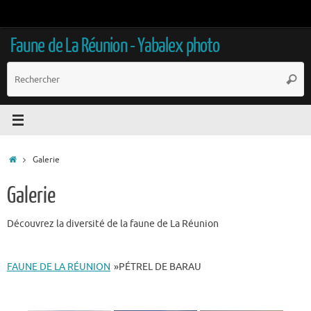
Passer
au
contenu
Faune de La Réunion - Yabalex photo
R
Reche
p
:
Accueil
Galerie
Galerie
Découvrez la diversité de la faune de La Réunion
FAUNE DE LA RÉUNION
»
PÉTREL DE BARAU