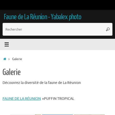
Passer
au
contenu
Faune de La Réunion - Yabalex photo
R
Reche
p
:
Accueil
Galerie
Galerie
Découvrez la diversité de la faune de La Réunion
FAUNE DE LA RÉUNION
»
PUFFIN TROPICAL