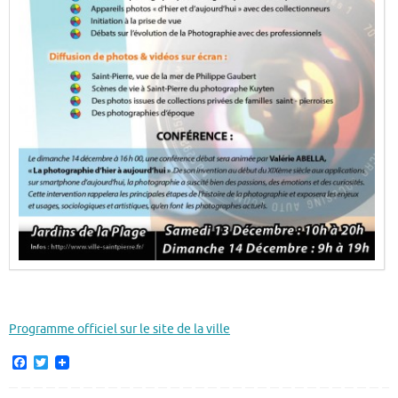
Programme officiel sur le site de la ville
F
T
a
w
c
i