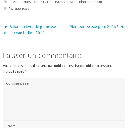
e
t
atelier
,
exposition
,
initiation
,
nature
,
oiseau
,
photo
,
tableau
.
b
t
Marque-page
.
o
e
o
r
k
Salon du livre de jeunesse
Meilleurs vœux pour 2015 !
de l’océan Indien 2014
Laisser un commentaire
Votre adresse e-mail ne sera pas publiée.
Les champs obligatoires sont
indiqués avec
*