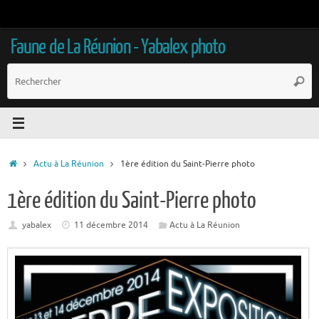
Passer
au
contenu
Faune de La Réunion - Yabalex photo
R
Reche
p
:
Accueil
Actu à La Réunion
1ère édition du Saint-Pierre photo
1ère édition du Saint-Pierre photo
yabalex
11 décembre 2014
Actu à La Réunion