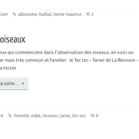
ture
albinisme
,
bulbul
,
merle maurice
2
s oiseaux
eux qui commencent dans l’observation des oiseaux, en voici un
er mais très commun et familier : le Tec tec – Tarier de La Réunion –
a tectes
 la suite…
re
femelle
,
mâle
,
réunion
,
tarier
,
tec-tec
0