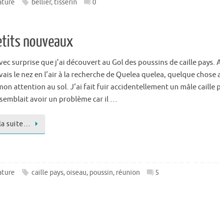
ature
bellier
,
tisserin
0
petits nouveaux
vec surprise que j’ai découvert au Gol des poussins de caille pays. 
vais le nez en l’air à la recherche de Quelea quelea, quelque chose 
mon attention au sol. J’ai fait fuir accidentellement un mâle caille 
 semblait avoir un problème car il …
 la suite…
ature
caille pays
,
oiseau
,
poussin
,
réunion
5