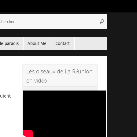
Recherche
Rechercher
pour
:
de paradis
About Me
Contact
Les oiseaux de La Réunion
en vidéo
fuient