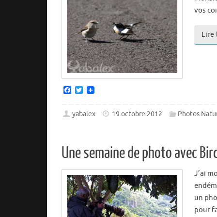
vos co
Lire
F
T
a
w
c
i
e
t
yabalex
19 octobre 2012
Photos Natu
b
t
o
e
o
r
k
Une semaine de photo avec Bir
J’ai m
endémi
un pho
pour f