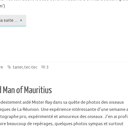
m’)
 la suite…
re
tarier
,
tec-tec
3
d Man of Mauritius
odestement aidé Mister Ray dans sa quête de photos des oiseaux
ques de La Réunion. Une expérience intéressante d’une semaine 
tographe pro, expérimenté et amoureux des oiseaux. J’en ai profi
aire beaucoup de repérages, quelques photos sympas et surtout