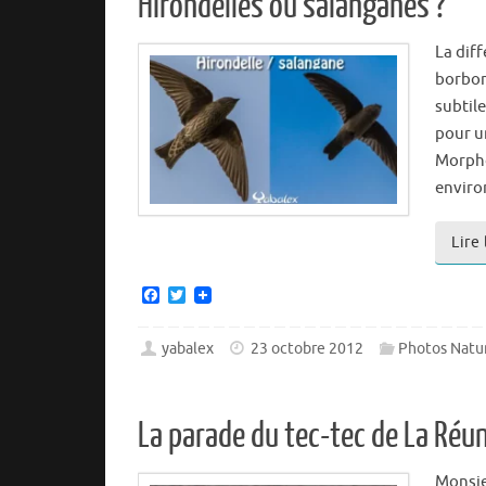
Hirondelles ou salanganes ?
La dif
borbon
subtil
pour un
Morpho
envir
Lire
F
T
a
w
c
i
e
t
yabalex
23 octobre 2012
Photos Natu
b
t
o
e
o
r
k
La parade du tec-tec de La Réu
Monsie