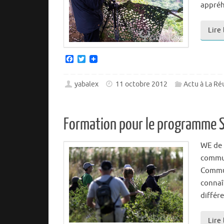
appréh
Lire
F
T
a
w
c
i
e
t
yabalex
11 octobre 2012
Actu à La Ré
b
t
o
e
o
r
k
Formation pour le programme 
WE de 
commun
Commun
connaî
différe
Lire