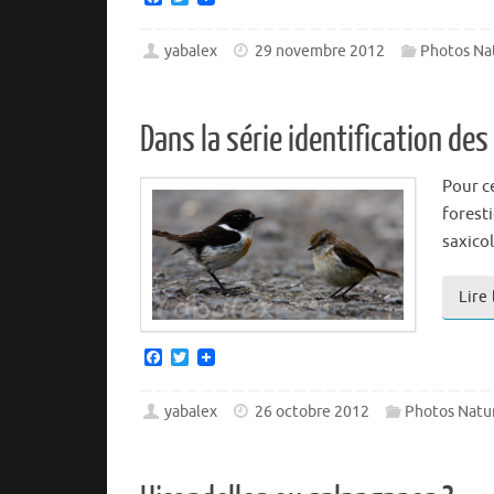
a
w
c
i
e
t
yabalex
29 novembre 2012
Photos Na
b
t
o
e
o
r
k
Dans la série identification de
Pour c
foresti
saxicol
Lire
F
T
a
w
c
i
e
t
yabalex
26 octobre 2012
Photos Natu
b
t
o
e
o
r
k