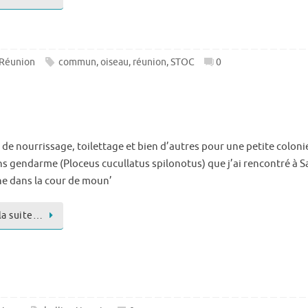
 Réunion
commun
,
oiseau
,
réunion
,
STOC
0
 de nourrissage, toilettage et bien d’autres pour une petite coloni
ns gendarme (Ploceus cucullatus spilonotus) que j’ai rencontré à S
e dans la cour de moun’
 la suite…