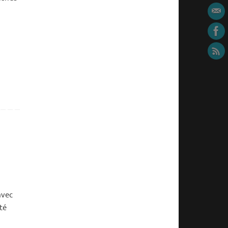
avec
té