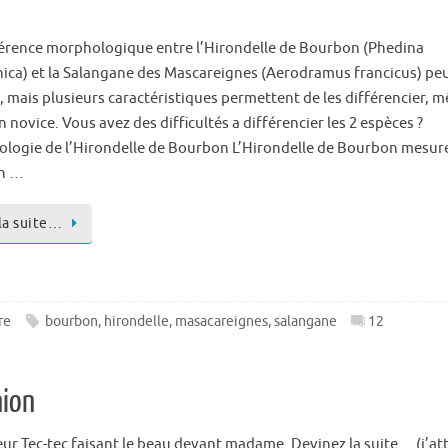
férence morphologique entre l’Hirondelle de Bourbon (Phedina
ica) et la Salangane des Mascareignes (Aerodramus francicus) peu
e, mais plusieurs caractéristiques permettent de les différencier, 
 novice. Vous avez des difficultés a différencier les 2 espèces ?
logie de l’Hirondelle de Bourbon L’Hirondelle de Bourbon mesur
on …
 la suite…
re
bourbon
,
hirondelle
,
masacareignes
,
salangane
12
nion
ur Tec-tec faisant le beau devant madame. Devinez la suite… (j’at