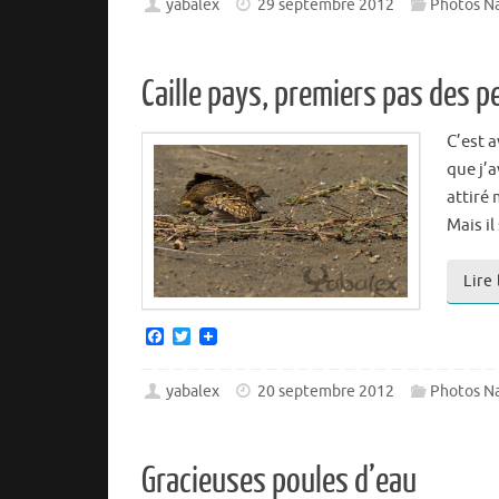
e
t
yabalex
29 septembre 2012
Photos N
b
t
o
e
o
r
k
Caille pays, premiers pas des 
C’est a
que j’a
attiré 
Mais il
Lire
F
T
a
w
c
i
e
t
yabalex
20 septembre 2012
Photos N
b
t
o
e
o
r
k
Gracieuses poules d’eau