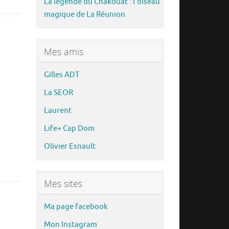
La légende du Chakouat : l’oiseau
magique de La Réunion
Mes amis
Gilles ADT
La SEOR
Laurent
Life+ Cap Dom
Olivier Esnault
Mes sites
Ma page facebook
Mon Instagram