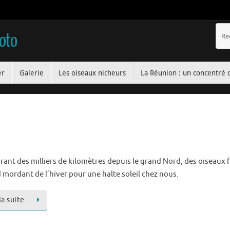
hoto
er
Galerie
Les oiseaux nicheurs
La Réunion : un concentré 
rant des milliers de kilomètres depuis le grand Nord, des oiseaux 
d mordant de l’hiver pour une halte soleil chez nous.
 la suite…