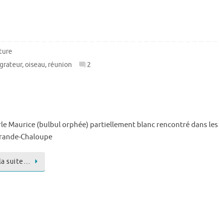
ture
grateur
,
oiseau
,
réunion
2
le Maurice (bulbul orphée) partiellement blanc rencontré dans les
Grande-Chaloupe
 la suite…