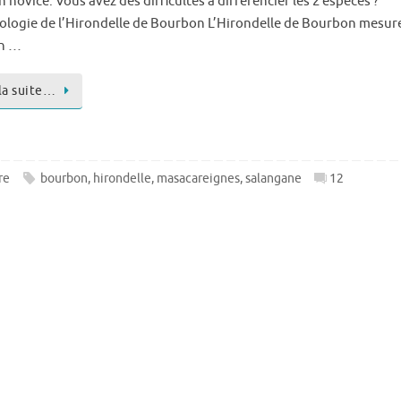
 novice. Vous avez des difficultés a différencier les 2 espèces ?
logie de l’Hirondelle de Bourbon L’Hirondelle de Bourbon mesur
on …
 la suite…
re
bourbon
,
hirondelle
,
masacareignes
,
salangane
12