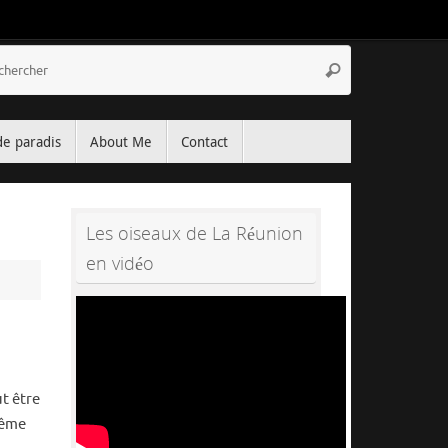
Recherche
Rechercher
pour
:
de paradis
About Me
Contact
Les oiseaux de La Réunion
en vidéo
t être
même