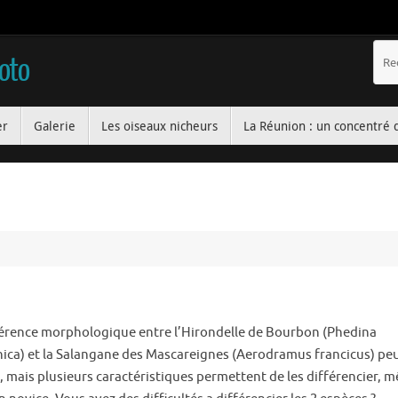
hoto
er
Galerie
Les oiseaux nicheurs
La Réunion : un concentré 
férence morphologique entre l’Hirondelle de Bourbon (Phedina
ica) et la Salangane des Mascareignes (Aerodramus francicus) peu
e, mais plusieurs caractéristiques permettent de les différencier, 