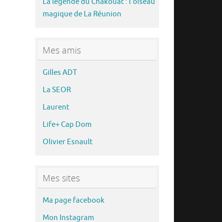
La légende du Chakouat : l’oiseau
magique de La Réunion
Mes amis
Gilles ADT
La SEOR
Laurent
Life+ Cap Dom
Olivier Esnault
Mes sites
Ma page facebook
Mon Instagram