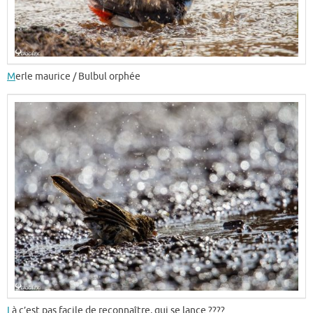
M
erle maurice / Bulbul orphée
L
à c’est pas facile de reconnaître, qui se lance ????