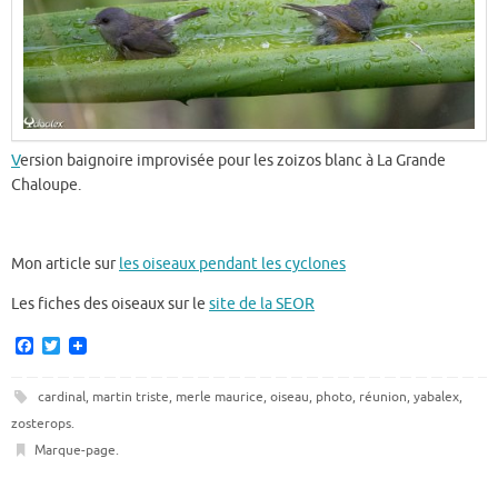
V
ersion baignoire improvisée pour les zoizos blanc à La Grande
Chaloupe.
Mon article sur
les oiseaux pendant les cyclones
Les fiches des oiseaux sur le
site de la SEOR
F
T
a
w
c
i
e
t
cardinal
,
martin triste
,
merle maurice
,
oiseau
,
photo
,
réunion
,
yabalex
,
b
t
zosterops
.
o
e
o
r
Marque-page
.
k