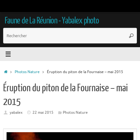
Passer
au
contenu
Faune de La Réunion - Yabalex photo
R
Reche
p
:
Accueil
Photos Nature
Éruption du piton de la Fournaise – mai 2015
Éruption du piton de la Fournaise – mai
2015
yabalex
22 mai 2015
Photos Nature