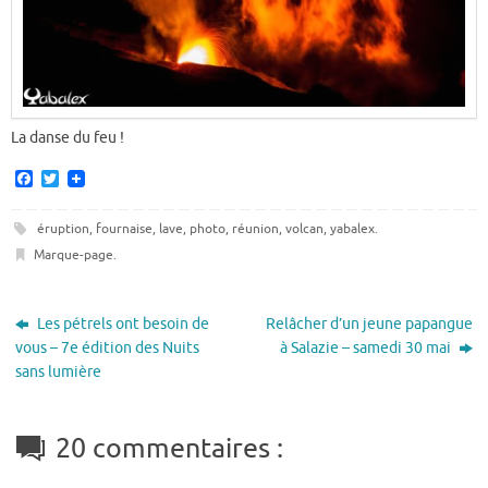
La danse du feu !
F
T
a
w
c
i
e
t
éruption
,
fournaise
,
lave
,
photo
,
réunion
,
volcan
,
yabalex
.
b
t
Marque-page
.
o
e
o
r
k
Les pétrels ont besoin de
Relâcher d’un jeune papangue
vous – 7e édition des Nuits
à Salazie – samedi 30 mai
sans lumière
20 commentaires :