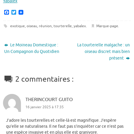
Yabalex
F
T
a
w
c
i
e
t
exotique
,
oiseau
,
réunion
,
tourterelle
,
yabalex
.
Marque-page
.
b
t
o
e
o
r
Le Moineau Domestique :
La tourterelle malgache : un
k
Un Compagnon du Quotidien
oiseau discret mais bien
présent
2 commentaires :
THERINCOURT GUITO
16 janvier 2025 à 17:35
J’adore les tourterelles et celle-là est magnifique. J’espère
qu’elle se naturalisera. Il ne faut pas s’inquiéter car ce n’est pas
une espèce invasive et en plus elle est granivore.