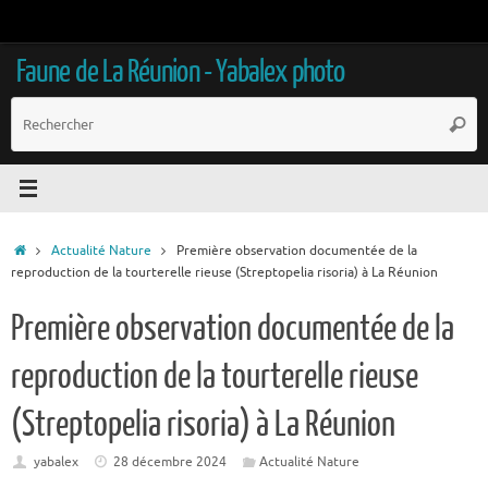
Passer
au
contenu
Faune de La Réunion - Yabalex photo
R
Reche
p
:
Accueil
Actualité Nature
Première observation documentée de la
reproduction de la tourterelle rieuse (Streptopelia risoria) à La Réunion
Première observation documentée de la
reproduction de la tourterelle rieuse
(Streptopelia risoria) à La Réunion
yabalex
28 décembre 2024
Actualité Nature