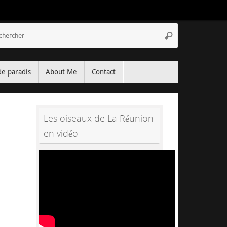
Recherche
Rechercher
pour
:
de paradis
About Me
Contact
Les oiseaux de La Réunion
en vidéo