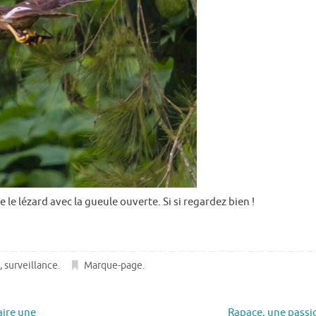
le lézard avec la gueule ouverte. Si si regardez bien !
e
,
surveillance
.
Marque-page
.
aire une
Rapace, une pass