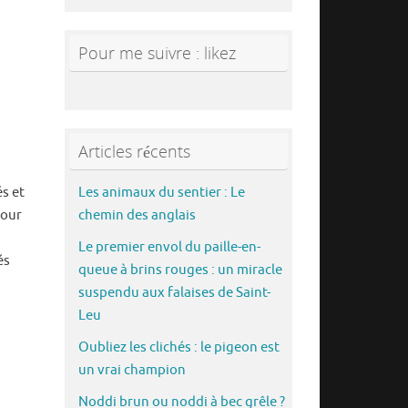
Pour me suivre : likez
Articles récents
és et
Les animaux du sentier : Le
pour
chemin des anglais
Le premier envol du paille-en-
és
queue à brins rouges : un miracle
suspendu aux falaises de Saint-
Leu
Oubliez les clichés : le pigeon est
un vrai champion
Noddi brun ou noddi à bec grêle ?