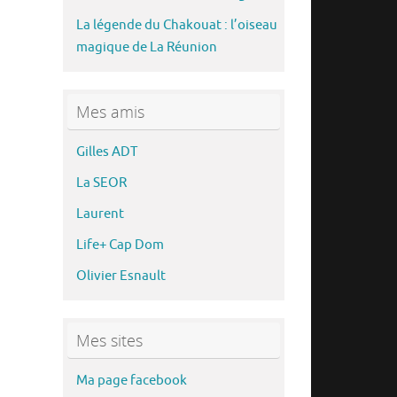
La légende du Chakouat : l’oiseau
magique de La Réunion
Mes amis
Gilles ADT
La SEOR
Laurent
Life+ Cap Dom
Olivier Esnault
Mes sites
Ma page facebook