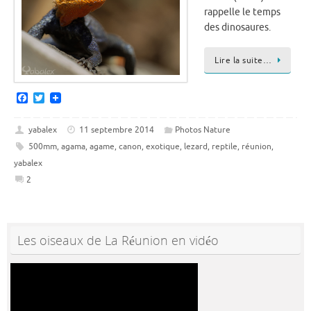
rappelle le temps
des dinosaures.
Lire la suite…
F
T
a
w
c
i
e
t
yabalex
11 septembre 2014
Photos Nature
b
t
500mm
,
agama
,
agame
,
canon
,
exotique
,
lezard
,
reptile
,
réunion
,
o
e
o
r
yabalex
k
2
Les oiseaux de La Réunion en vidéo