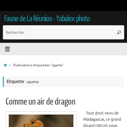
Passer
au
contenu
Faune de La Réunion - Yabalex photo
R
Reche
p
:
Accueil
Publications étiquetées "agama"
Étiquette :
agama
Comme un air de dragon
Tout droit venu de
Madagascar, ce grand
lézard (40cm) nous