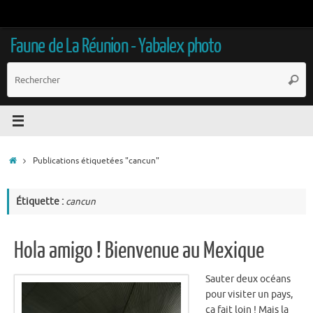
Passer
au
contenu
Faune de La Réunion - Yabalex photo
R
Reche
p
:
Accueil
Publications étiquetées "cancun"
Étiquette :
cancun
Hola amigo ! Bienvenue au Mexique
Sauter deux océans
pour visiter un pays,
ça fait loin ! Mais la