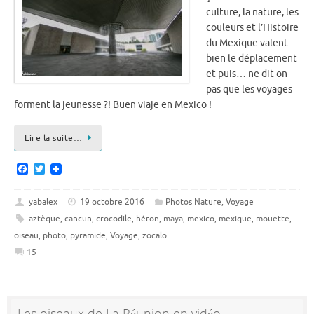
culture, la nature, les
couleurs et l’Histoire
du Mexique valent
bien le déplacement
et puis… ne dit-on
pas que les voyages
forment la jeunesse ?! Buen viaje en Mexico !
Lire la suite…
F
T
a
w
c
i
e
t
yabalex
19 octobre 2016
Photos Nature
,
Voyage
b
t
aztèque
,
cancun
,
crocodile
,
héron
,
maya
,
mexico
,
mexique
,
mouette
,
o
e
o
r
oiseau
,
photo
,
pyramide
,
Voyage
,
zocalo
k
15
Les oiseaux de La Réunion en vidéo