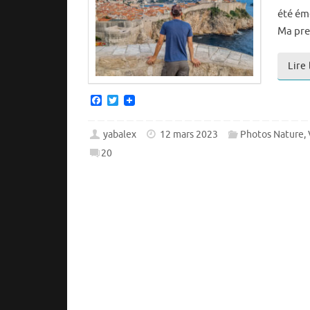
été éme
Ma pre
Lire
F
T
a
w
c
i
e
t
yabalex
12 mars 2023
Photos Nature
,
b
t
20
o
e
o
r
k