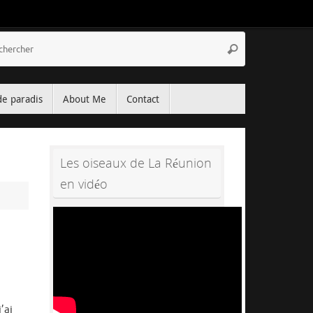
Recherche
Rechercher
pour
:
de paradis
About Me
Contact
Les oiseaux de La Réunion
en vidéo
’ai