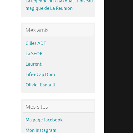
La légende du Chakouat : l’oiseau
magique de La Réunion
Mes amis
Gilles ADT
La SEOR
Laurent
Life+ Cap Dom
Olivier Esnault
Mes sites
Ma page facebook
Mon Instagram