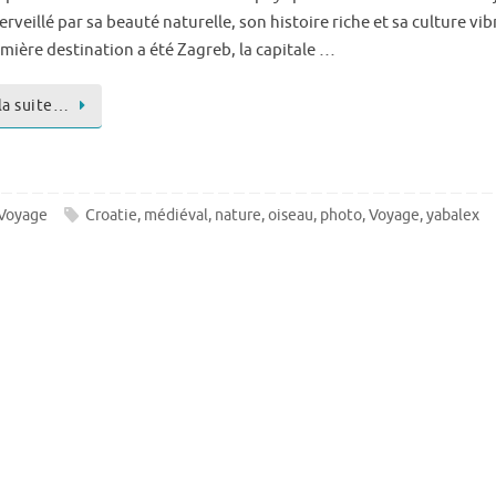
rveillé par sa beauté naturelle, son histoire riche et sa culture vib
mière destination a été Zagreb, la capitale …
 la suite…
Voyage
Croatie
,
médiéval
,
nature
,
oiseau
,
photo
,
Voyage
,
yabalex