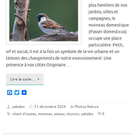
plus familiers de nos
jardins, villes et
campagnes, le
moineau domestique
(Passer domesticus)
occupe une place
particulière. Petit,
vif et social, il est à la fois un symbole de la vie urbaine et un
témoin des changements de notre environnement. Une
présence à nos côtés Originaire …
Lire la suite…
F
T
a
w
c
i
e
t
yabalex
21 décembre 2024
Photos Nature
b
t
chant d'oiseau
,
moineau
,
oiseau
,
réunion
,
yabalex
9
o
e
o
r
k