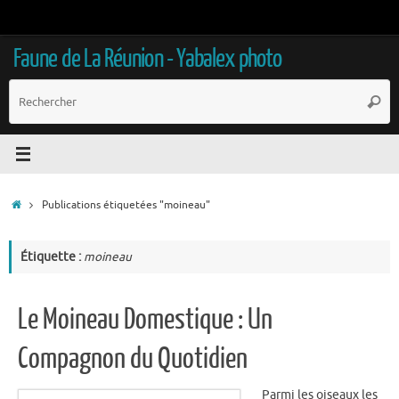
Passer
au
contenu
Faune de La Réunion - Yabalex photo
R
Reche
p
:
Accueil
Publications étiquetées "moineau"
Étiquette :
moineau
Le Moineau Domestique : Un
Compagnon du Quotidien
Parmi les oiseaux les