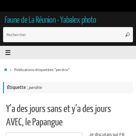
Passer
au
contenu
Faune de La Réunion - Yabalex photo
R
Reche
p
:
Accueil
Publications étiquetées "perdrix"
Étiquette :
perdrix
Y’a des jours sans et y’a des jours
AVEC, le Papangue
Je discutais sur FB