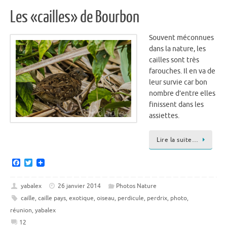
Les «cailles» de Bourbon
Souvent méconnues
dans la nature, les
cailles sont très
farouches. Il en va de
leur survie car bon
nombre d’entre elles
finissent dans les
assiettes.
Lire la suite…
F
T
a
w
c
i
e
t
yabalex
26 janvier 2014
Photos Nature
b
t
caille
,
caille pays
,
exotique
,
oiseau
,
perdicule
,
perdrix
,
photo
,
o
e
o
r
réunion
,
yabalex
k
12