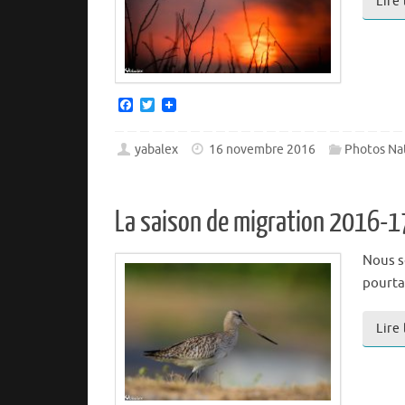
Lire
F
T
a
w
c
i
e
t
yabalex
16 novembre 2016
Photos Na
b
t
o
e
o
r
k
La saison de migration 2016-1
Nous s
pourtan
Lire