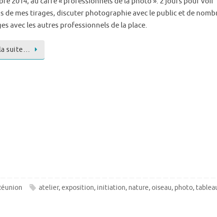
e 2014, au carré « professionnels de la photo ». 2 jours pour voir
ns de mes tirages, discuter photographie avec le public et de nom
es avec les autres professionnels de la place.
 la suite…
Réunion
atelier
,
exposition
,
initiation
,
nature
,
oiseau
,
photo
,
tablea