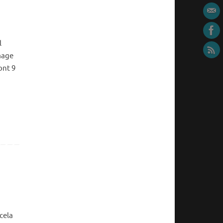
l
image
ont 9
cela