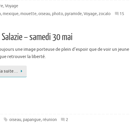
re
,
Voyage
o
,
mexique
,
mouette
,
oiseau
,
photo
,
pyramide
,
Voyage
,
zocalo
15
 Salazie – samedi 30 mai
toujours une image porteuse de plein d’espoir que de voir un jeune
ue retrouver la liberté.
 la suite…
oiseau
,
papangue
,
réunion
2