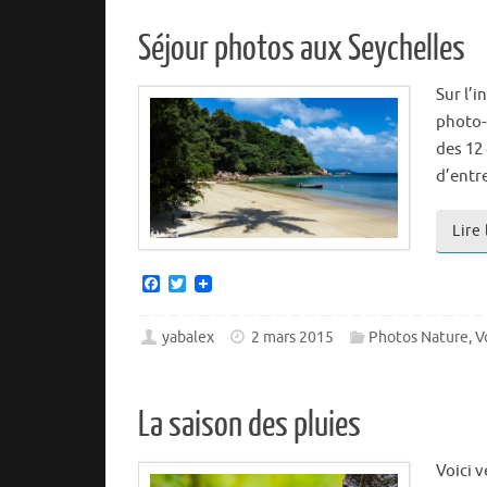
o
r
k
Séjour photos aux Seychelles
Sur l’
photo-o
des 12 
d’entr
Lire
F
T
a
w
c
i
e
t
yabalex
2 mars 2015
Photos Nature
,
V
b
t
o
e
o
r
k
La saison des pluies
Voici v