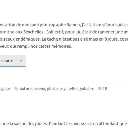
invitation de mon ami photographe Ramen, j’ai fait un séjour spécia
rnitho aux Seychelles. L’objectif, pour lui, était de ramener une 
oiseaux endémiques. La tache n’était pas aisé mais en 8 jours, ce s
e-eux qui rempli nos cartes mémoires.
 la suite…
oyage
nature
,
oiseau
,
photo
,
seychelles
,
yabalex
28
enue la saison des pluies. Pendant les averses et en attendant que 