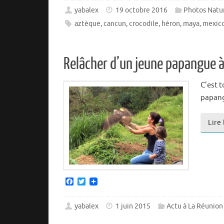
c
i
e
t
yabalex
19 octobre 2016
Photos Natu
b
t
aztèque
,
cancun
,
crocodile
,
héron
,
maya
,
mexic
o
e
o
r
k
Relâcher d’un jeune papangue à
C’est 
papang
Lire
F
T
a
w
c
i
e
t
yabalex
1 juin 2015
Actu à La Réunion
b
t
o
e