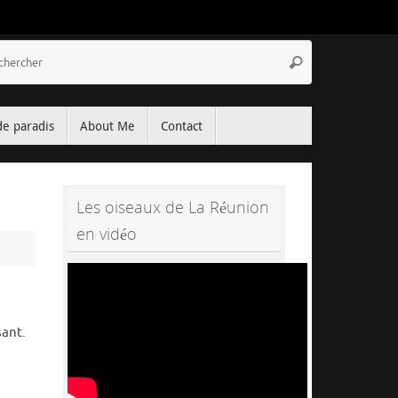
Recherche
Rechercher
pour
:
de paradis
About Me
Contact
Les oiseaux de La Réunion
en vidéo
sant.