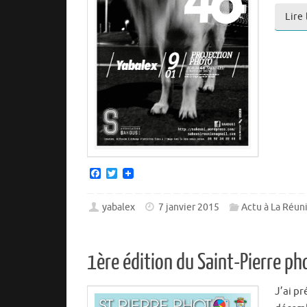
Lire
F
T
a
w
c
i
e
t
yabalex
7 janvier 2015
Actu à La Réun
b
t
o
e
o
r
k
1ère édition du Saint-Pierre ph
J’ai pr