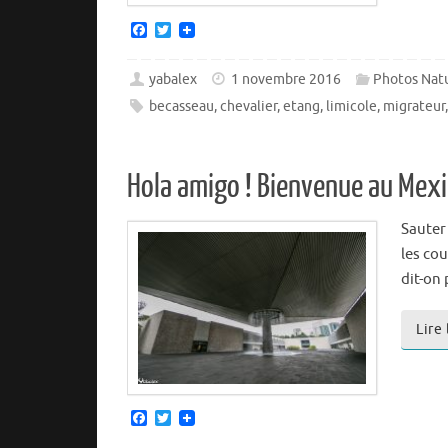
F
T
a
w
c
i
e
t
yabalex
1 novembre 2016
Photos Nat
b
t
becasseau
,
chevalier
,
etang
,
limicole
,
migrateur
o
e
o
r
k
Hola amigo ! Bienvenue au Mex
Sauter 
les co
dit-on 
Lire
F
T
a
w