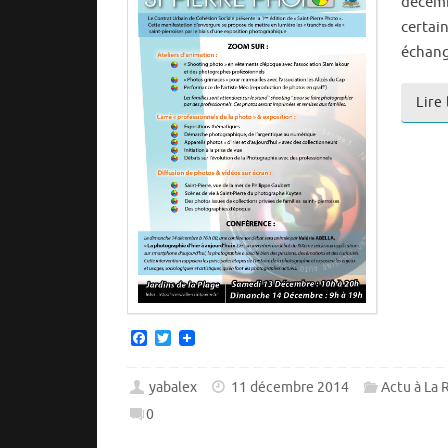
décembr
certai
échang
Lire
F
T
a
w
c
i
e
t
yabalex
11 décembre 2014
Actu à La 
b
t
0
o
e
o
r