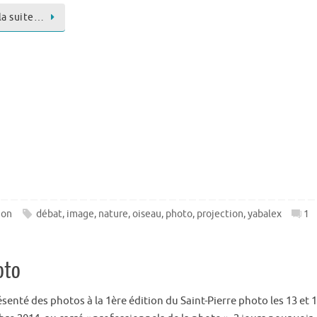
 la suite…
ion
débat
,
image
,
nature
,
oiseau
,
photo
,
projection
,
yabalex
1
oto
ésenté des photos à la 1ère édition du Saint-Pierre photo les 13 et 