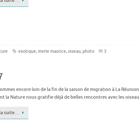
 la suite…
ture
exotique
,
merle maurice
,
oiseau
,
photo
3
7
ommes encore loin de la fin de la saison de migration à La Réunion
t la Nature nous gratifie déjà de belles rencontres avec les oiseau
 la suite…