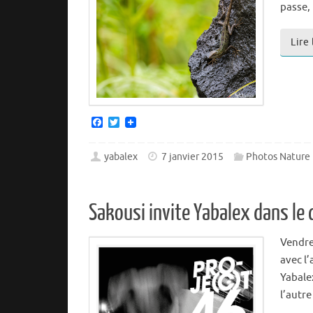
passe, 
Lire
F
T
a
w
c
i
e
t
yabalex
7 janvier 2015
Photos Nature
b
t
o
e
o
r
k
Sakousi invite Yabalex dans le 
Vendre
avec l’
Yabale
l’autre