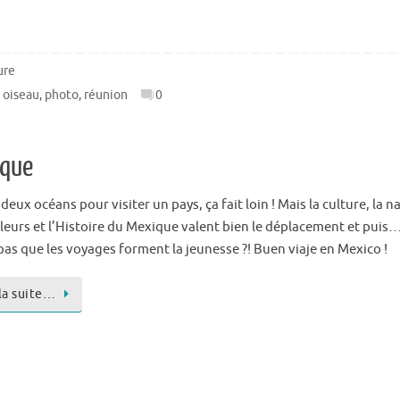
ure
,
oiseau
,
photo
,
réunion
0
ique
deux océans pour visiter un pays, ça fait loin ! Mais la culture, la n
uleurs et l’Histoire du Mexique valent bien le déplacement et puis
pas que les voyages forment la jeunesse ?! Buen viaje en Mexico !
 la suite…