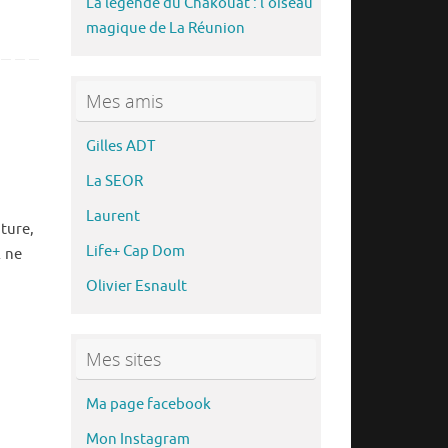
La légende du Chakouat : l’oiseau
magique de La Réunion
Mes amis
Gilles ADT
La SEOR
Laurent
ature,
Life+ Cap Dom
… ne
Olivier Esnault
Mes sites
Ma page facebook
Mon Instagram